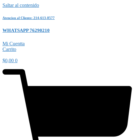
Saltar al contenido
Atencion al Cliente: 214-613-8577
WHATSAPP 76290210
Mi Cuentta
Carrito
$
0,00
0