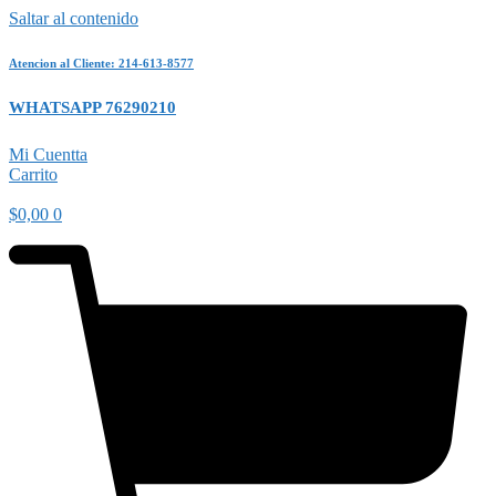
Saltar al contenido
Atencion al Cliente: 214-613-8577
WHATSAPP 76290210
Mi Cuentta
Carrito
$
0,00
0