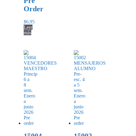
Pre
Order
$
6,95
Leer
más