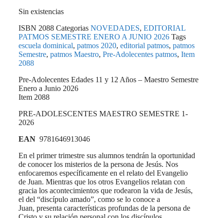
Sin existencias
ISBN
2088
Categorias
NOVEDADES
,
EDITORIAL
PATMOS SEMESTRE ENERO A JUNIO 2026
Tags
escuela dominical
,
patmos 2020
,
editorial patmos
,
patmos
Semestre
,
patmos Maestro
,
Pre-Adolecentes patmos
,
Item
2088
Pre-Adolecentes Edades 11 y 12 Años – Maestro Semestre
Enero a Junio 2026
Item 2088
PRE-ADOLESCENTES MAESTRO SEMESTRE 1-
2026
EAN
9781646913046
En el primer trimestre sus alumnos tendrán la oportunidad
de conocer los misterios de la persona de Jesús. Nos
enfocaremos específicamente en el relato del Evangelio
de Juan. Mientras que los otros Evangelios relatan con
gracia los acontecimientos que rodearon la vida de Jesús,
el del “discípulo amado”, como se lo conoce a
Juan, presenta características profundas de la persona de
Cristo y su relación personal con los discípulos.