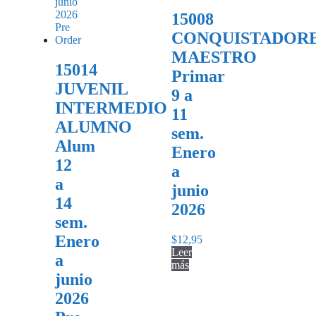
15008
CONQUISTADOR
MAESTRO
15014
Primar
JUVENIL
9 a
INTERMEDIO
11
ALUMNO
sem.
Alum
Enero
12
a
a
junio
14
2026
sem.
Enero
$
12,95
Leer
a
más
junio
2026