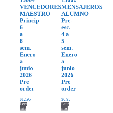
15004
15002
VENCEDORES
MENSAJEROS
MAESTRO
ALUMNO
Princip
Pre-
6
esc.
a
4 a
8
5
sem.
sem.
Enero
Enero
a
a
junio
junio
2026
2026
Pre
Pre
order
order
$
12,95
$
6,95
Leer
Leer
más
más