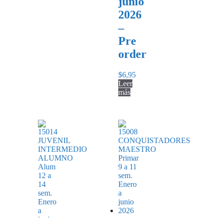
junio
2026
–
Pre
order
$
6,95
Leer
más