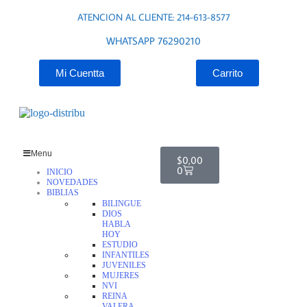
ATENCION AL CLIENTE: 214-613-8577
WHATSAPP 76290210
Mi Cuentta
Carrito
Menu
$
0,00
0
INICIO
NOVEDADES
BIBLIAS
BILINGUE
DIOS
HABLA
HOY
ESTUDIO
INFANTILES
JUVENILES
MUJERES
NVI
REINA
VALERA