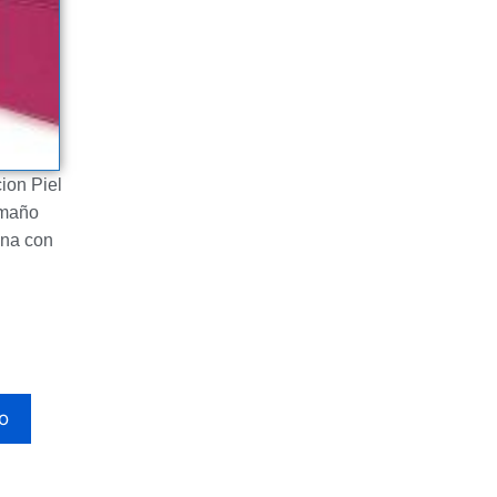
ion Piel
amaño
ina con
to