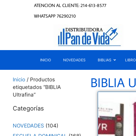
ATENCION AL CLIENTE: 214-613-8577
WHATSAPP 76290210
INICIO
NOVEDADES
BIBLIAS
LIBRO
BIBLIA U
Inicio
/ Productos
etiquetados “BIBLIA
Ultrafina”
Categorías
NOVEDADES
(104)
ESCUELA DOMINICAL
(168)