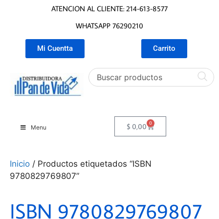
ATENCION AL CLIENTE: 214-613-8577
WHATSAPP 76290210
Mi Cuentta
Carrito
0
$
0,00
Menu
Inicio
/ Productos etiquetados “ISBN
9780829769807”
ISBN 9780829769807