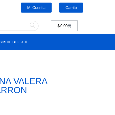
Mi Cuentta
Carrito
$
0,00
OS DE IGLESIA
INA VALERA
ARRON