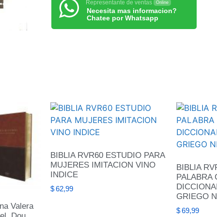
Representante de ventas
Online
Necesita mas informacion?
Chatee por Whatsapp
BIBLIA RVR60 ESTUDIO PARA
MUJERES IMITACION VINO
BIBLIA R
INDICE
PALABRA 
DICCIONA
$
62,99
GRIEGO 
ina Valera
$
69,99
el, Dou