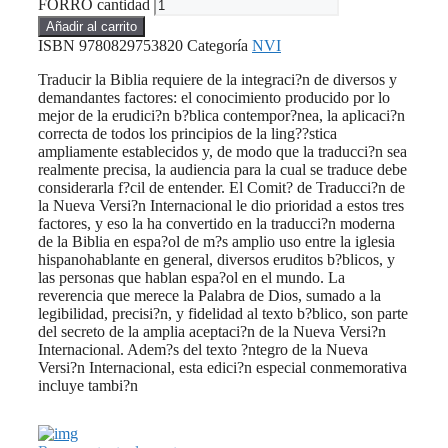
FORRO cantidad
Añadir al carrito
ISBN
9780829753820
Categoría
NVI
Traducir la Biblia requiere de la integraci?n de diversos y
demandantes factores: el conocimiento producido por lo
mejor de la erudici?n b?blica contempor?nea, la aplicaci?n
correcta de todos los principios de la ling??stica
ampliamente establecidos y, de modo que la traducci?n sea
realmente precisa, la audiencia para la cual se traduce debe
considerarla f?cil de entender. El Comit? de Traducci?n de
la Nueva Versi?n Internacional le dio prioridad a estos tres
factores, y eso la ha convertido en la traducci?n moderna
de la Biblia en espa?ol de m?s amplio uso entre la iglesia
hispanohablante en general, diversos eruditos b?blicos, y
las personas que hablan espa?ol en el mundo. La
reverencia que merece la Palabra de Dios, sumado a la
legibilidad, precisi?n, y fidelidad al texto b?blico, son parte
del secreto de la amplia aceptaci?n de la Nueva Versi?n
Internacional. Adem?s del texto ?ntegro de la Nueva
Versi?n Internacional, esta edici?n especial conmemorativa
incluye tambi?n