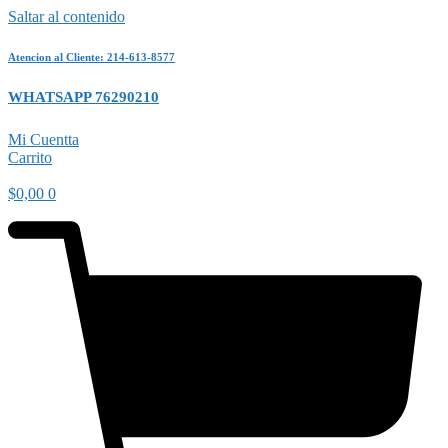
Saltar al contenido
Atencion al Cliente: 214-613-8577
WHATSAPP 76290210
Mi Cuentta
Carrito
$
0,00
0