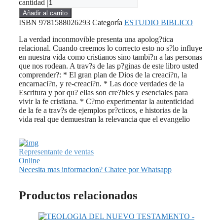
cantidad
Añadir al carrito
ISBN
9781588026293
Categoría
ESTUDIO BIBLICO
La verdad inconmovible presenta una apolog?tica
relacional. Cuando creemos lo correcto esto no s?lo influye
en nuestra vida como cristianos sino tambi?n a las personas
que nos rodean. A trav?s de las p?ginas de este libro usted
comprender?: * El gran plan de Dios de la creaci?n, la
encarnaci?n, y re-creaci?n. * Las doce verdades de la
Escritura y por qu? ellas son cre?bles y esenciales para
vivir la fe cristiana. * C?mo experimentar la autenticidad
de la fe a trav?s de ejemplos pr?cticos, e historias de la
vida real que demuestran la relevancia que el evangelio
Representante de ventas
Online
Necesita mas informacion? Chatee por Whatsapp
Productos relacionados