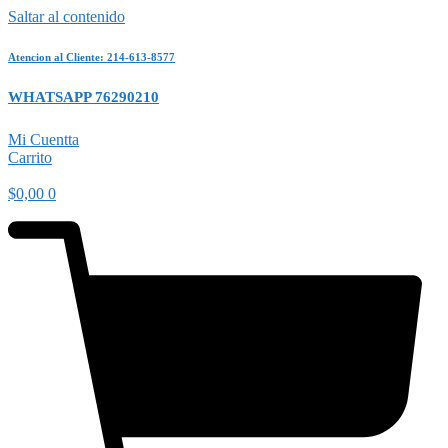
Saltar al contenido
Atencion al Cliente: 214-613-8577
WHATSAPP 76290210
Mi Cuentta
Carrito
$
0,00
0