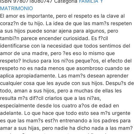
ISBN
9780718080747
Categoría
FAMILIA Y
MATRIMONIO
El amor es importante, pero el respeto es la clave al
coraz?n de tu hijo. La idea de que las mam?s respeten
a sus hijos puede sonar ajena para algunos, pero
tambi?n parece encender curiosidad. Es f?cil
identificarse con la necesidad que todos sentimos del
amor de una madre, pero ?es eso lo mismo que
respeto? Incluso para los ni?os peque?os, el efecto del
respeto no es nada menos que asombroso cuando se
aplica apropiadamente. Las mam?s desean aprender
cualquier cosa que les ayude con sus hijos. Despu?s de
todo, aman a sus hijos, pero a muchas de ellas les
resulta m?s dif?cil criarlos que a las ni?as,
especialmente desde los cuatro a?os de edad en
adelante. Lo que hace que todo esto sea m?s urgente
es que las mam?s est?n entrenando a los padres para
amar a sus hijas, pero nadie ha dicho nada a las mam?