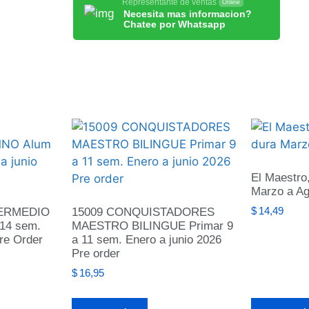
Representante de ventas
Online
Necesita mas informacion?
Chatee por Whatsapp
El Maestro,
Marzo a Ag
TERMEDIO
15009 CONQUISTADORES
$
14,49
14 sem.
MAESTRO BILINGUE Primar 9
re Order
a 11 sem. Enero a junio 2026
Pre order
$
16,95