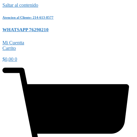
Saltar al contenido
Atencion al Cliente: 214-613-8577
WHATSAPP 76290210
Mi Cuentta
Carrito
$
0,00
0