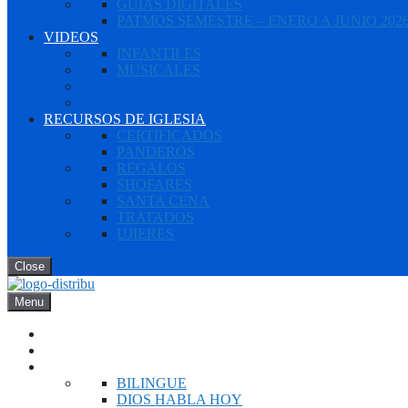
GUIAS DIGITALES
PATMOS SEMESTRE – ENERO A JUNIO 202
VIDEOS
INFANTILES
MUSICALES
RECURSOS DE IGLESIA
CERTIFICADOS
PANDEROS
REGALOS
SHOFARES
SANTA CENA
TRATADOS
UJIERES
Close
Menu
INICIO
NOVEDADES
BIBLIAS
BILINGUE
DIOS HABLA HOY