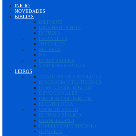
INICIO
NOVEDADES
BIBLIAS
BILINGUE
DIOS HABLA HOY
ESTUDIO
INFANTILES
JUVENILES
MUJERES
NVI
REINA VALERA
VERSIONES VARIAS
LIBROS
ACADEMICOS Y TEOLOGIA
BIOGRAFIA Y TESTIMONIO
COMENTARIO BÍBLICO
DEVOCIONALES
DICCIONARIO BÍBLICO
ESCATOLOGÍA
ESPÍRITU SANTO
ESTUDIO BÍBLICO
EVANGELÍSMO
FAMILIA Y MATRIMONIO
HOMBRES