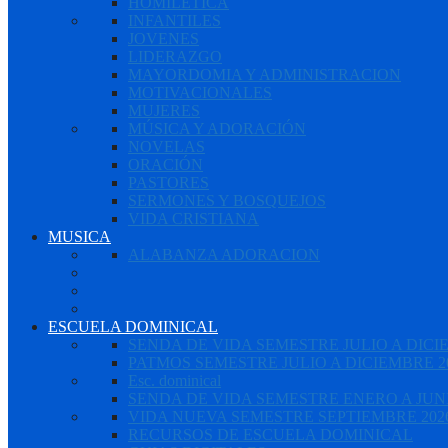
HOMILÉTICA
INFANTILES
JOVENES
LIDERAZGO
MAYORDOMIA Y ADMINISTRACION
MOTIVACIONALES
MUJERES
MÚSICA Y ADORACIÓN
NOVELAS
ORACIÓN
PASTORES
SERMONES Y BOSQUEJOS
VIDA CRISTIANA
MUSICA
ALABANZA ADORACION
ESCUELA DOMINICAL
SENDA DE VIDA SEMESTRE JULIO A DICI
PATMOS SEMESTRE JULIO A DICIEMBRE 2
Esc. dominical
SENDA DE VIDA SEMESTRE ENERO A JUNI
VIDA NUEVA SEMESTRE SEPTIEMBRE 2026
RECURSOS DE ESCUELA DOMINICAL