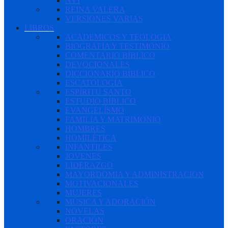
NVI
REINA VALERA
VERSIONES VARIAS
LIBROS
ACADEMICOS Y TEOLOGIA
BIOGRAFIA Y TESTIMONIO
COMENTARIO BÍBLICO
DEVOCIONALES
DICCIONARIO BÍBLICO
ESCATOLOGÍA
ESPÍRITU SANTO
ESTUDIO BÍBLICO
EVANGELÍSMO
FAMILIA Y MATRIMONIO
HOMBRES
HOMILÉTICA
INFANTILES
JOVENES
LIDERAZGO
MAYORDOMIA Y ADMINISTRACION
MOTIVACIONALES
MUJERES
MÚSICA Y ADORACIÓN
NOVELAS
ORACIÓN