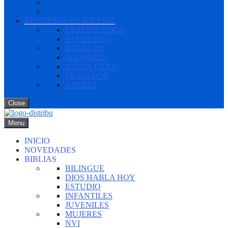
RECURSOS DE IGLESIA
CERTIFICADOS
PANDEROS
REGALOS
SHOFARES
SANTA CENA
TRATADOS
UJIERES
Close
Menu
INICIO
NOVEDADES
BIBLIAS
BILINGUE
DIOS HABLA HOY
ESTUDIO
INFANTILES
JUVENILES
MUJERES
NVI