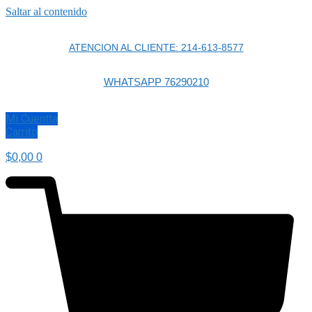
Saltar al contenido
ATENCION AL CLIENTE: 214-613-8577
WHATSAPP 76290210
Mi Cuentta
Carrito
$
0,00
0