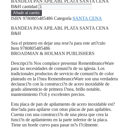
BANDEJA PAN APILABL PLATA SANTA CENA
B&H cantidad
Añadir al carrito
ISBN
9780805485486
Categoría
SANTA CENA
BANDEJA PAN APILABL PLATA SANTA CENA
B&H
Sea el primero en dejar una rese?a para este art?culo
Item 9780805485486
BROADMAN & HOLMAN PUBLISHERS
Descripci?n Nos complace presentar RemembranceWare
para las necesidades de comuni?n de su iglesia. Los
tradicionales productos de servicio de comuni?n de color
plateado en la l?nea RemembranceWare son una verdadera
declaraci?n con la construcci?n de acero inoxidable de
grado alimenticio de primera l?nea, brillo notable,
mantenimiento f?cil y excelentes precios.
Esta placa de pan de apilamiento de acero inoxidable est?
dise?ada para apilarse con otras placas de pan apilables.
Cuenta con una construcci?n de una pieza que crea la
funci?n de apilamiento en la parte inferior de la placa.
Tiene un borde curvo para pasar m?s f?cilmente.