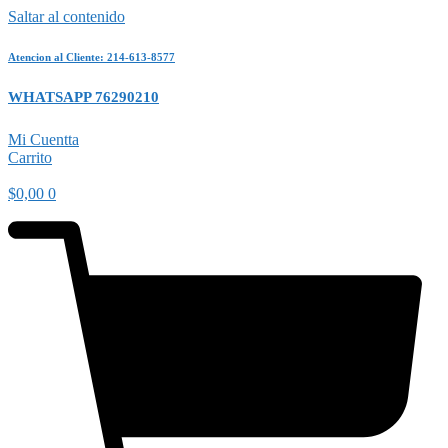
Saltar al contenido
Atencion al Cliente: 214-613-8577
WHATSAPP 76290210
Mi Cuentta
Carrito
$
0,00
0