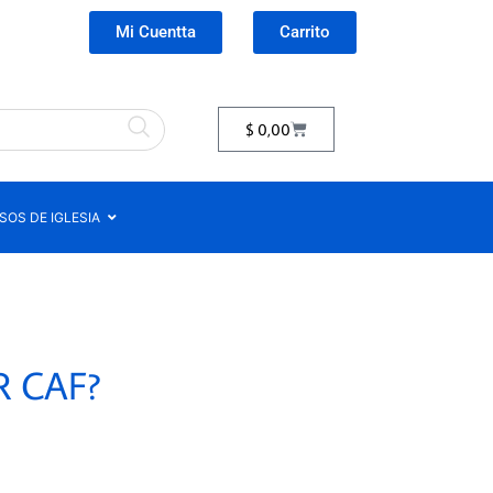
Mi Cuentta
Carrito
$
0,00
OS DE IGLESIA
R CAF?