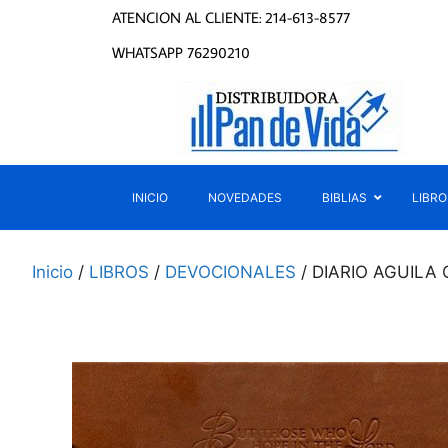
ATENCION AL CLIENTE: 214-613-8577
WHATSAPP 76290210
INICIO
NOVEDADES
BIBLIAS
LIBRO
Inicio
/
LIBROS
/
DEVOCIONALES
/ DIARIO AGUILA