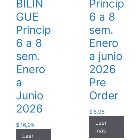
BILIN
Princip
GUE
6 a 8
Princip
sem.
6 a 8
Enero
sem.
a junio
Enero
2026
a
Pre
Junio
Order
2026
$
6,95
Leer
$
16,95
más
Leer