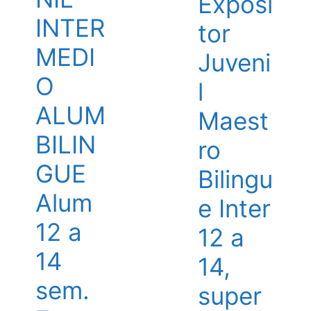
Exposi
INTER
tor
MEDI
Juveni
O
l
ALUM
Maest
BILIN
ro
GUE
Bilingu
Alum
e Inter
12 a
12 a
14
14,
sem.
super