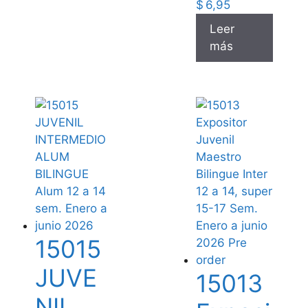
$
6,95
Leer
más
15015
JUVE
15013
NIL